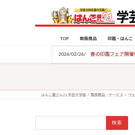
コ
ナ
ン
ビ
テ
ゲ
ン
ー
ツ
シ
TOP
取扱商品
印鑑・はんこ
へ
ョ
ス
ン
2026/02/26/
春の印鑑フェア開催
キ
に
ッ
移
プ
動
はんこ屋さん21 学芸大学店
取扱商品・サービス
ウ
検
索: