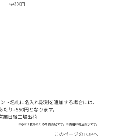
+@330円
リント名札に名入れ彫刻を追加する場合には、
あたり+550円となります。
営業日後工場出荷
※@は１枚あたりの単価表記です。※価格は税込表示です。
このページのTOPへ