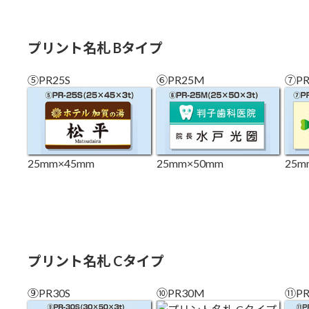
プリント名札 Bタイプ
⑤PR25S
⑥PR25M
⑦PR
25mm×45mm
25mm×50mm
25m
プリント名札 Cタイプ
⑨PR30S
⑩PR30M
⑪PR