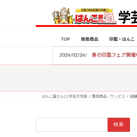
コ
ナ
ン
ビ
テ
ゲ
ン
ー
ツ
シ
TOP
取扱商品
印鑑・はんこ
へ
ョ
ス
ン
2026/02/26/
春の印鑑フェア開催
キ
に
ッ
移
プ
動
はんこ屋さん21 学芸大学店
取扱商品・サービス
店
検
索: