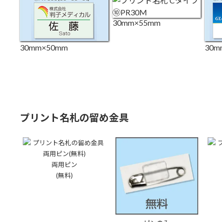
30mm×55mm
30mm×50mm
30m
プリント名札の留め金具
両用ピン
(無料)