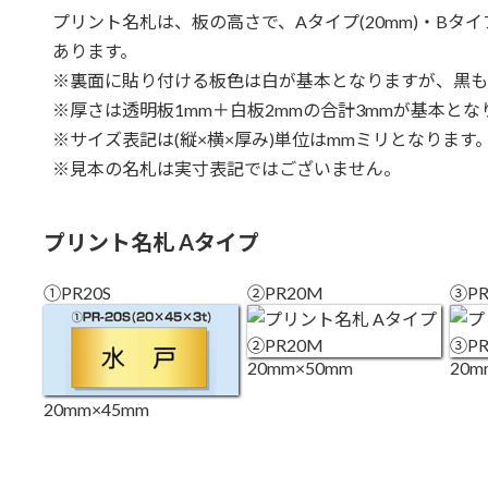
プリント名札は、板の高さで、Aタイプ(20mm)・Bタイプ(
あります。
※裏面に貼り付ける板色は白が基本となりますが、黒も
※厚さは透明板1mm＋白板2mmの合計3mmが基本とな
※サイズ表記は(縦×横×厚み)単位はmmミリとなります
※見本の名札は実寸表記ではございません。
プリント名札 Aタイプ
①PR20S
②PR20M
③PR
20mm×50mm
20m
20mm×45mm